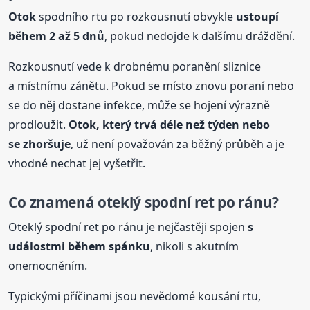
Otok
spodního rtu po rozkousnutí obvykle
ustoupí
během 2 až 5 dnů
, pokud nedojde k dalšímu dráždění.
Rozkousnutí vede k drobnému poranění sliznice
a místnímu zánětu. Pokud se místo znovu poraní nebo
se do něj dostane infekce, může se hojení výrazně
prodloužit.
Otok
, který trvá déle než týden nebo
se zhoršuje
, už není považován za běžný průběh a je
vhodné nechat jej vyšetřit.
Co znamená oteklý spodní ret po ránu?
Oteklý spodní ret po ránu je nejčastěji spojen
s
událostmi během spánku
, nikoli s akutním
onemocněním.
Typickými příčinami jsou nevědomé kousání rtu,