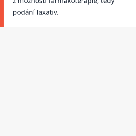
z možností farmakoterapie, tedy
podání laxativ.