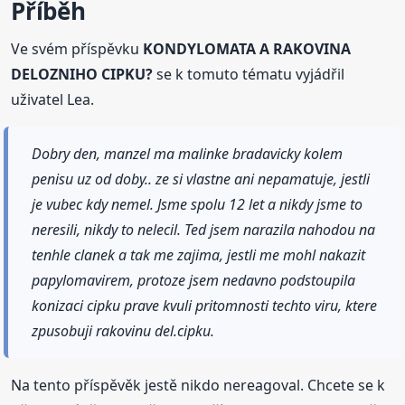
Příběh
Ve svém příspěvku
KONDYLOMATA A RAKOVINA
DELOZNIHO CIPKU?
se k tomuto tématu vyjádřil
uživatel Lea.
Dobry den, manzel ma malinke bradavicky kolem
penisu uz od doby.. ze si vlastne ani nepamatuje, jestli
je vubec kdy nemel. Jsme spolu 12 let a nikdy jsme to
neresili, nikdy to nelecil. Ted jsem narazila nahodou na
tenhle clanek a tak me zajima, jestli me mohl nakazit
papylomavirem, protoze jsem nedavno podstoupila
konizaci cipku prave kvuli pritomnosti techto viru, ktere
zpusobuji rakovinu del.cipku.
Na tento příspěvěk jestě nikdo nereagoval. Chcete se k