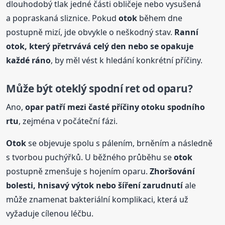
dlouhodobý tlak jedné části obličeje nebo vysušená
a popraskaná sliznice. Pokud
otok
během dne
postupně mizí, jde obvykle o neškodný stav.
Ranní
otok
, který přetrvává celý den nebo se opakuje
každé ráno
, by měl vést k hledání konkrétní příčiny.
Může být oteklý spodní ret od oparu?
Ano,
opar patří mezi časté příčiny
otok
u spodního
rtu
, zejména v počáteční fázi.
Otok
se objevuje spolu s pálením, brněním a následně
s tvorbou puchýřků. U běžného průběhu se
otok
postupně zmenšuje s hojením oparu.
Zhoršování
bolesti, hnisavý výtok nebo šíření zarudnutí
ale
může znamenat bakteriální komplikaci, která už
vyžaduje cílenou léčbu.