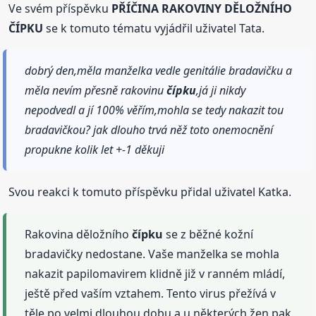
Ve svém příspěvku
PŘÍČINA RAKOVINY DĚLOŽNÍHO
ČÍPKU
se k tomuto tématu vyjádřil uživatel Tata.
dobrý den,měla manželka vedle genitálie bradavičku a
měla nevím přesně rakovinu
čípku
,já ji nikdy
nepodvedl a jí 100% věřím,mohla se tedy nakazit tou
bradavičkou? jak dlouho trvá něž toto onemocnění
propukne kolik let +-1 děkuji
Svou reakci k tomuto příspěvku přidal uživatel Katka.
Rakovina děložního
čípku
se z běžné kožní
bradavičky nedostane. Vaše manželka se mohla
nakazit papilomavirem klidně již v ranném mládí,
ještě před vaším vztahem. Tento virus přežívá v
těle po velmi dlouhou dobu a u některých žen pak