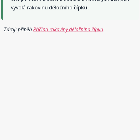
vyvolá rakovinu děložního
čípku
.
Zdroj: příběh
Příčina rakoviny děložního čípku