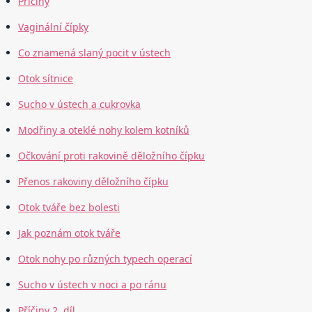
Příčiny
Vaginální čípky
Co znamená slaný pocit v ústech
Otok sítnice
Sucho v ústech a cukrovka
Modřiny a oteklé nohy kolem kotníků
Očkování proti rakovině děložního čípku
Přenos rakoviny děložního čípku
Otok tváře bez bolesti
Jak poznám otok tváře
Otok nohy po různých typech operací
Sucho v ústech v noci a po ránu
Příčiny 2. díl