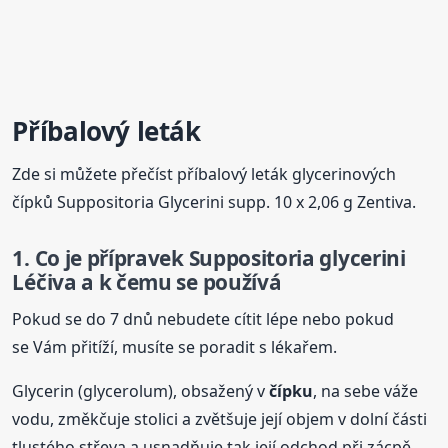
Příbalový leták
Zde si můžete přečíst příbalový leták glycerinových
čípků Suppositoria Glycerini supp. 10 x 2,06 g Zentiva.
1. Co je přípravek Suppositoria glycerini
Léčiva a k čemu se používá
Pokud se do 7 dnů nebudete cítit lépe nebo pokud
se Vám přitíží, musíte se poradit s lékařem.
Glycerin (glycerolum), obsažený v
čípku
, na sebe váže
vodu, změkčuje stolici a zvětšuje její objem v dolní části
tlustého střeva a usnadňuje tak její odchod při zácpě.