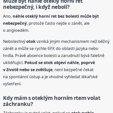
Může být náhle oteklý horní ret
nebezpečný, i když nebolí?
Ano,
náhle oteklý horní ret bez bolesti může být
nebezpečný
, protože často nejde o zánět, ale
o angioedém.
Nebolestivý
otok
vzniká jiným mechanismem než běžný
zánět a může se rychle šířit do oblasti jazyka nebo
hrdla. Právě absence bolesti a zarudnutí bývá falešně
uklidňující.
Pokud se
otok
objeví náhle, poprvé
v životě nebo se zvětšuje
, není bezpečné čekat
na spontánní ústup a je vhodné vyhledat lékařské
vyšetření.
Kdy mám s oteklým horním rtem volat
záchranku?