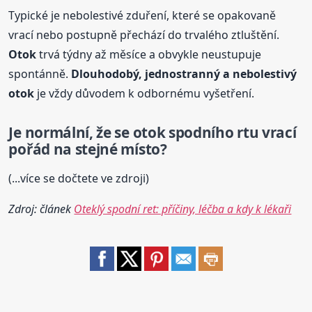
Typické je nebolestivé zduření, které se opakovaně
vrací nebo postupně přechází do trvalého ztluštění.
Otok
trvá týdny až měsíce a obvykle neustupuje
spontánně.
Dlouhodobý, jednostranný a nebolestivý
otok
je vždy důvodem k odbornému vyšetření.
Je normální, že se
otok
spodního rtu vrací
pořád na stejné místo?
(...více se dočtete ve zdroji)
Zdroj: článek
Oteklý spodní ret: příčiny, léčba a kdy k lékaři