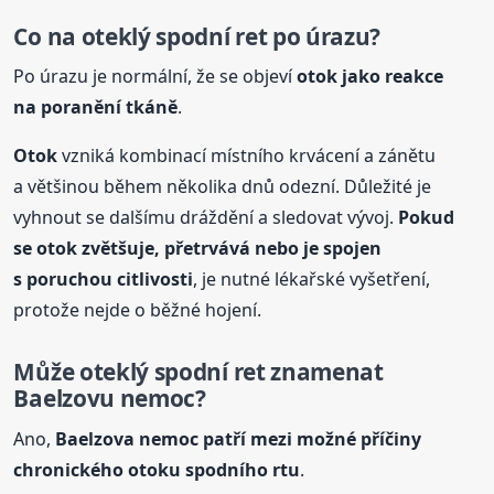
Co na oteklý spodní ret po úrazu?
Po úrazu je normální, že se objeví
otok
jako reakce
na poranění tkáně
.
Otok
vzniká kombinací místního krvácení a zánětu
a většinou během několika dnů odezní. Důležité je
vyhnout se dalšímu dráždění a sledovat vývoj.
Pokud
se
otok
zvětšuje, přetrvává nebo je spojen
s poruchou citlivosti
, je nutné lékařské vyšetření,
protože nejde o běžné hojení.
Může oteklý spodní ret znamenat
Baelzovu nemoc?
Ano,
Baelzova nemoc patří mezi možné příčiny
chronického
otok
u spodního rtu
.