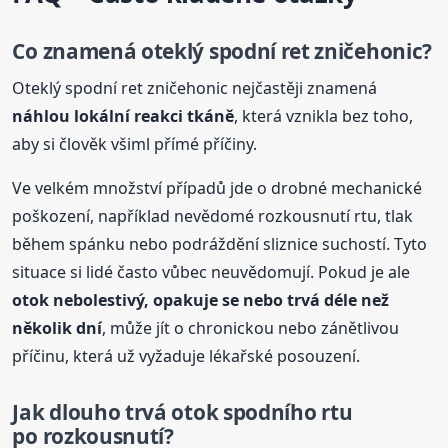
Co znamená oteklý spodní ret zničehonic?
Oteklý spodní ret zničehonic nejčastěji znamená
náhlou lokální reakci tkáně
, která vznikla bez toho,
aby si člověk všiml přímé příčiny.
Ve velkém množství případů jde o drobné mechanické
poškození, například nevědomé rozkousnutí rtu, tlak
během spánku nebo podráždění sliznice suchostí. Tyto
situace si lidé často vůbec neuvědomují. Pokud je ale
otok
nebolestivý, opakuje se nebo trvá déle než
několik dní
, může jít o chronickou nebo zánětlivou
příčinu, která už vyžaduje lékařské posouzení.
Jak dlouho trvá
otok
spodního rtu
po rozkousnutí?