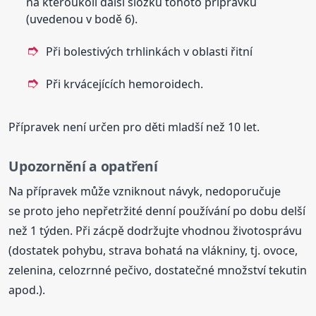
na kteroukoli další složku tohoto přípravku
(uvedenou v bodě 6).
Při bolestivých trhlinkách v oblasti řitní
Při krvácejících hemoroidech.
Přípravek není určen pro děti mladší než 10 let.
Upozornění a opatření
Na přípravek může vzniknout návyk, nedoporučuje
se proto jeho nepřetržité denní používání po dobu delší
než 1 týden. Při zácpě dodržujte vhodnou životosprávu
(dostatek pohybu, strava bohatá na vlákniny, tj. ovoce,
zelenina, celozrnné pečivo, dostatečné množství tekutin
apod.).