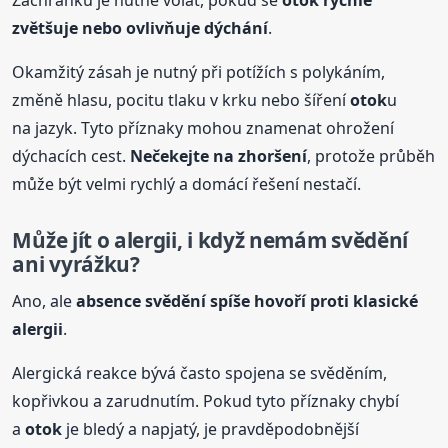
Záchranku je nutné volat, pokud se
otok
rychle
zvětšuje nebo ovlivňuje dýchání
.
Okamžitý zásah je nutný při potížích s polykáním,
změně hlasu, pocitu tlaku v krku nebo šíření
otok
u
na jazyk. Tyto příznaky mohou znamenat ohrožení
dýchacích cest.
Nečekejte na zhoršení
, protože průběh
může být velmi rychlý a domácí řešení nestačí.
Může jít o alergii, i když nemám svědění
ani vyrážku?
Ano, ale
absence svědění spíše hovoří proti klasické
alergii
.
Alergická reakce bývá často spojena se svěděním,
kopřivkou a zarudnutím. Pokud tyto příznaky chybí
a
otok
je bledý a napjatý, je pravděpodobnější