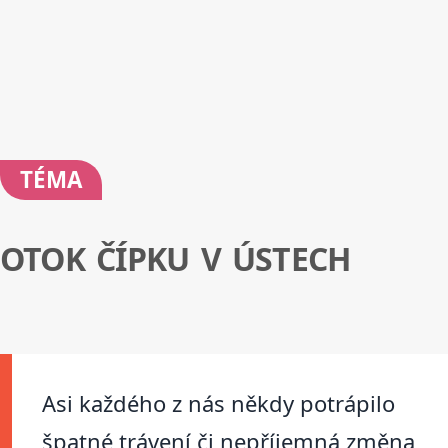
TÉMA
OTOK ČÍPKU V ÚSTECH
Asi každého z nás někdy potrápilo
špatné trávení či nepříjemná změna