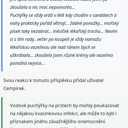
zkoušela a nic moc nepomohlo...
Puchýřky se vždy vrátí v létě kdy chodím v sandálech a
nohy prakticky pořád větrají... žádné ponožky... mořský
písek taky nezabral... měsíček lékařský trochu... Nevím
si s tím rady.. večer po koupeli je vždy namažu
lékařskou vazelínou ale nad ránem bych se
uškrábala... zkoušela jsem různé krémy ale vazelina
pomáhá nejvíce...
Svou reakci k tomuto příspěvku přidal uživatel
Cempírek.
Vodové puchýřky na prstech by mohly poukazovat
na nějakou kvasinkovou infekci, ale může to býti i
příznakem jiného závažnějšího onemocnění.