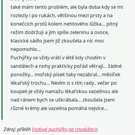
také mám tento problém, ale byla doba kdy se mi
rozlezly i po rukách, většinou mezi prsty a na
konečcích prstů kolem nehtového lůžka... pitný
režim dodržuji a jím spíše zeleninu a ovoce,
klasické sádlo jsem již zkoušela a nic moc
nepomohlo...
Puchýřky se vždy vrátí v létě kdy chodím v
sandálech a nohy prakticky pořád větrají... žádné
ponožky... mořský písek taky nezabral... měsíček
lékařský trochu... Nevím si s tím rady.. večer po
koupeli je vždy namažu lékařskou vazelínou ale
nad ránem bych se uškrábala... zkoušela jsem
různé krémy ale vazelina pomáhá nejvíce...
Zdroj: příběh
Vodové puchýřky na chodidlech