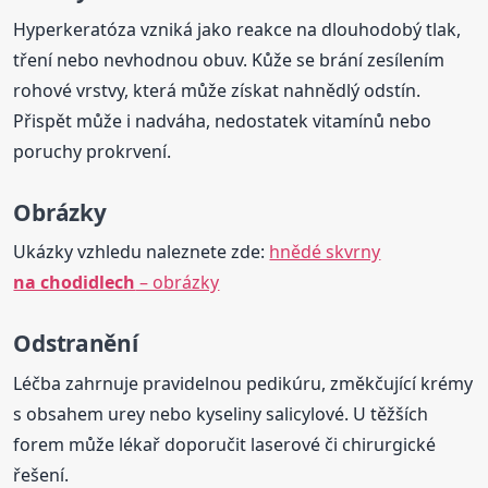
Hyperkeratóza vzniká jako reakce na dlouhodobý tlak,
tření nebo nevhodnou obuv. Kůže se brání zesílením
rohové vrstvy, která může získat nahnědlý odstín.
Přispět může i nadváha, nedostatek vitamínů nebo
poruchy prokrvení.
Obrázky
Ukázky vzhledu naleznete zde:
hnědé skvrny
na chodidlech
– obrázky
Odstranění
Léčba zahrnuje pravidelnou pedikúru, změkčující krémy
s obsahem urey nebo kyseliny salicylové. U těžších
forem může lékař doporučit laserové či chirurgické
řešení.