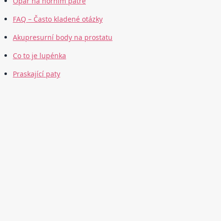
Opar na horním patře
FAQ – Často kladené otázky
Akupresurní body na prostatu
Co to je lupénka
Praskající paty