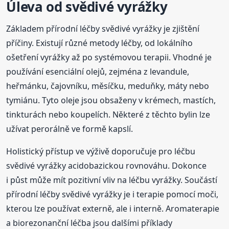
Úleva od svědivé vyrážky
Základem přírodní léčby svědivé vyrážky je zjištění
příčiny. Existují různé metody léčby, od lokálního
ošetření vyrážky až po systémovou terapii. Vhodné je
používání esenciální olejů, zejména z levandule,
heřmánku, čajovníku, měsíčku, meduňky, máty nebo
tymiánu. Tyto oleje jsou obsaženy v krémech, mastích,
tinkturách nebo koupelích. Některé z těchto bylin lze
užívat perorálně ve formě kapslí.
Holistický přístup ve výživě doporučuje pro léčbu
svědivé vyrážky acidobazickou rovnováhu. Dokonce
i půst může mít pozitivní vliv na léčbu vyrážky. Součástí
přírodní léčby svědivé vyrážky je i terapie pomocí moči,
kterou lze používat externě, ale i interně. Aromaterapie
a biorezonanční léčba jsou dalšími příklady