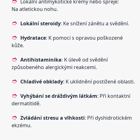
Lokální antimykotické krémy nebo spreje:
Na atletickou nohu.
Lokální steroidy
: Ke snížení zánětu a svědění.
Hydratace
: K pomoci s opravou poškozené
kůže.
Antihistaminika
: K úlevě od svědění
způsobeného alergickými reakcemi.
Chladivé obklady
: K uklidnění postižené oblasti.
Vyhýbání se dráždivým látkám
: Při kontaktní
dermatitidě.
Zvládání stresu a vlhkosti
: Při dyshidrotickém
ekzému.