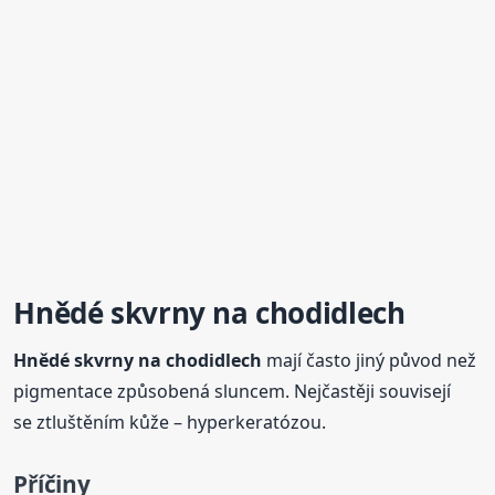
Hnědé skvrny
na chodidlech
Hnědé skvrny
na chodidlech
mají často jiný původ než
pigmentace způsobená sluncem. Nejčastěji souvisejí
se ztluštěním kůže – hyperkeratózou.
Příčiny