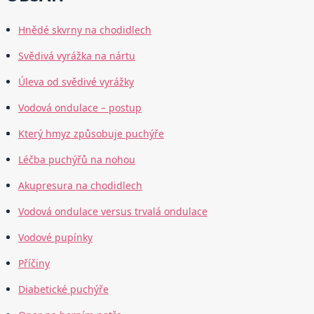
Hnědé skvrny na chodidlech
Svědivá vyrážka na nártu
Úleva od svědivé vyrážky
Vodová ondulace – postup
Který hmyz způsobuje puchýře
Léčba puchýřů na nohou
Akupresura na chodidlech
Vodová ondulace versus trvalá ondulace
Vodové pupínky
Příčiny
Diabetické puchýře