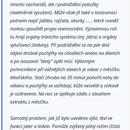
mnoho sacharidů, ale i podráždění pokožky
(nadměrné vysušení). Může však jít také o konzumaci
potravin např. jablka, rajčata, okurky .... , které rovněž
mohou zpouštět projev onemocnění. Významnou roli
tu hrají orgány trávicího systému (mj. játra) a orgány
vylučovací (ledviny). Při podráždění se na pár dnů
objeví drobné puchýřky na chodilech anebo na dlaních
a po nasazení "diety" opět mizí. Výborným
pomocníkem při vážnějších stavech je odvar z měsíčku
lékařského. Stačí zhruba na 30 minut ponořit nohy do
odvaru a puchýřky se vstřebají, kůže nesvědí a celkově
je ozdravena. Na noc se aplikuje sádlo s obsahem
extraktu z měsíčku.
Samotný problem, jak již bylo uvedeno výše, tkví ve
funkci jater a ledvin. Pomůže zvýšený pitný režim (čistá