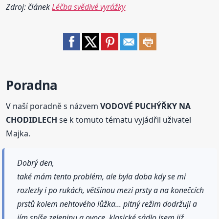
Zdroj: článek
Léčba svědivé vyrážky
Poradna
V naší poradně s názvem
VODOVÉ PUCHÝŘKY NA
CHODIDLECH
se k tomuto tématu vyjádřil uživatel
Majka.
Dobrý den,
také mám tento problém, ale byla doba kdy se mi
rozlezly i po rukách, většinou mezi prsty a na konečcích
prstů kolem nehtového lůžka... pitný režim dodržuji a
jím spíše zeleninu a ovoce, klasické sádlo jsem již