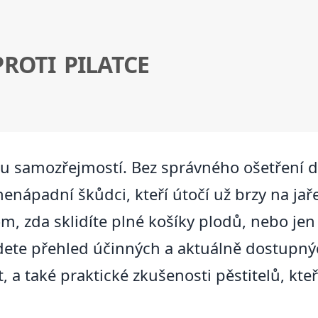
ROTI PILATCE
ou samozřejmostí. Bez správného ošetření 
nenápadní škůdci, kteří útočí už brzy na ja
om, zda sklidíte plné košíky plodů, nebo j
jdete přehled účinných a aktuálně dostupn
t, a také praktické zkušenosti pěstitelů, kte