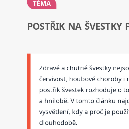
TÉMA
POSTŘIK NA ŠVESTKY P
Zdravé a chutné švestky nejs
červivost, houbové choroby i 
postřik švestek rozhoduje o t
a hnilobě. V tomto článku na
vysvětlení, kdy a proč je použí
dlouhodobě.