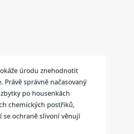
dokáže úrodu znehodnotit
ře. Právě správně načasovaný
en zbytky po housenkách
ých chemických postřiků,
ří se ochraně slivoní věnují